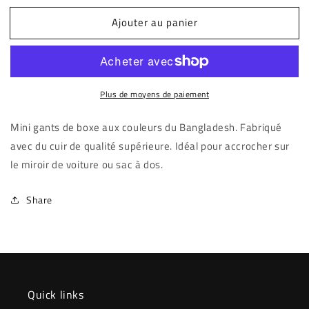
quantité
quantité
Ajouter au panier
de
de
Bangladesh
Bangladesh
mini
mini
gants
gants
Plus de moyens de paiement
Mini gants de boxe aux couleurs du Bangladesh. Fabriqué
avec du cuir de qualité supérieure. Idéal pour accrocher sur
le miroir de voiture ou sac à dos.
Share
Quick links