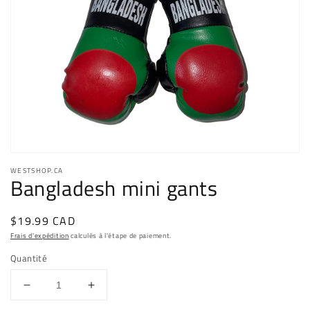
Ouvrir
le
WESTSHOP.CA
média
Bangladesh mini gants
1
dans
une
Prix
$19.99 CAD
fenêtre
modale
habituel
Frais d'expédition
calculés à l'étape de paiement.
Quantité
Réduire
Augmenter
la
la