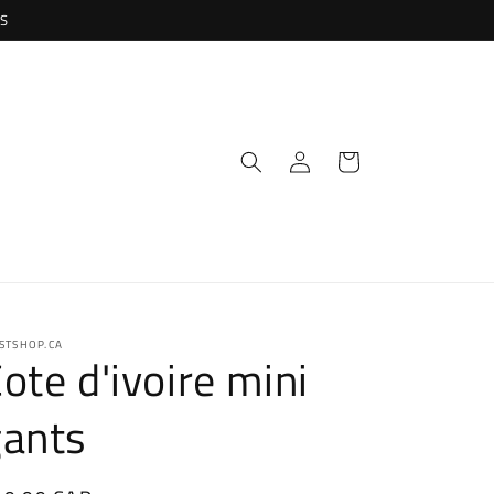
US
Connexion
Panier
STSHOP.CA
ote d'ivoire mini
gants