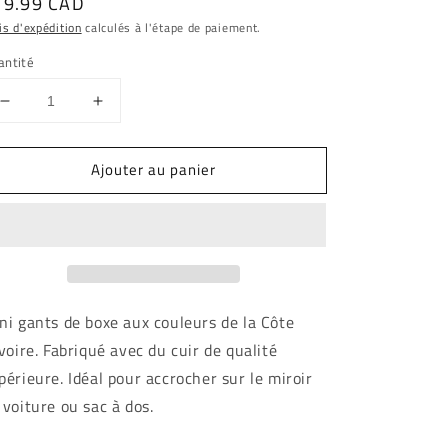
ix
19.99 CAD
bituel
is d'expédition
calculés à l'étape de paiement.
antité
Réduire
Augmenter
la
la
quantité
quantité
Ajouter au panier
de
de
Cote
Cote
d&#39;ivoire
d&#39;ivoire
mini
mini
gants
gants
ni gants de boxe aux couleurs de la Côte
Ivoire. Fabriqué avec du cuir de qualité
périeure. Idéal pour accrocher sur le miroir
 voiture ou sac à dos.