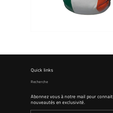
Ouvrir
le
média
1
dans
une
fenêtre
modale
Quick links
Recherche
Abonnez vous à notre mail pour connait
nouveautés en exclusivité.