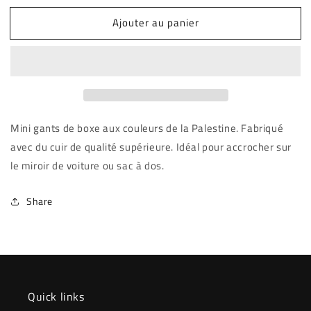
quantité
quantité
Ajouter au panier
de
de
Palestine
Palestine
mini
mini
gants
gants
Mini gants de boxe aux couleurs de la Palestine. Fabriqué
avec du cuir de qualité supérieure. Idéal pour accrocher sur
le miroir de voiture ou sac à dos.
Share
Quick links