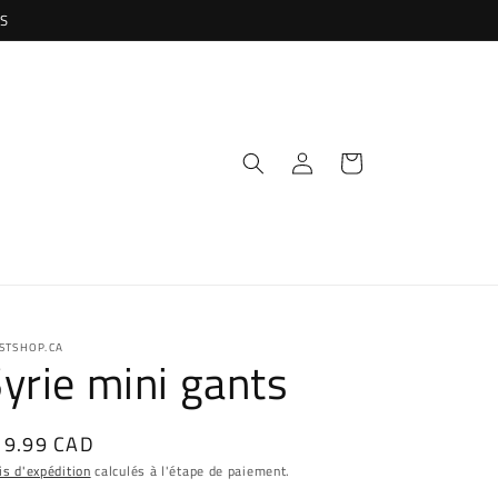
US
Connexion
Panier
STSHOP.CA
yrie mini gants
ix
19.99 CAD
bituel
is d'expédition
calculés à l'étape de paiement.