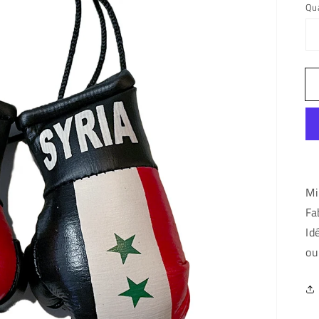
Qu
Mi
Fa
Id
ou